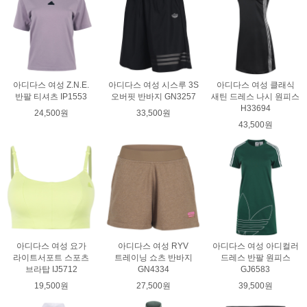
아디다스 여성 Z.N.E.
아디다스 여성 시스루 3S
아디다스 여성 클래식
반팔 티셔츠 IP1553
오버핏 반바지 GN3257
새틴 드레스 나시 원피스
H33694
24,500원
33,500원
43,500원
아디다스 여성 요가
아디다스 여성 RYV
아디다스 여성 아디컬러
라이트서포트 스포츠
트레이닝 쇼츠 반바지
드레스 반팔 원피스
브라탑 IJ5712
GN4334
GJ6583
19,500원
27,500원
39,500원