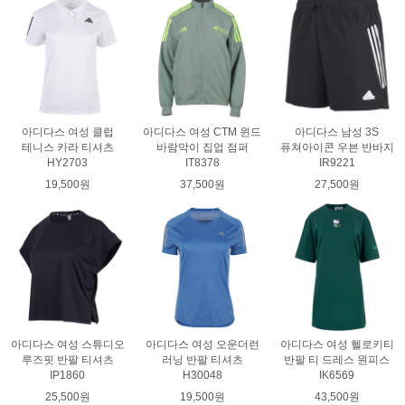
아디다스 여성 클럽
아디다스 여성 CTM 윈드
아디다스 남성 3S
테니스 카라 티셔츠
바람막이 집업 점퍼
퓨쳐아이콘 우븐 반바지
HY2703
IT8378
IR9221
19,500원
37,500원
27,500원
아디다스 여성 스튜디오
아디다스 여성 오운더런
아디다스 여성 헬로키티
루즈핏 반팔 티셔츠
러닝 반팔 티셔츠
반팔 티 드레스 원피스
IP1860
H30048
IK6569
25,500원
19,500원
43,500원