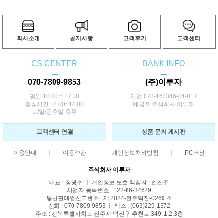
회사소개
공지사항
고객후기
고객센터
CS CENTER
BANK INFO
ㅡ
ㅡ
070-7809-9853
(주)이루자
평일 10:00 ~ 17:00
기업 078-162346-04-017
점심시간 12:00~14:00
예금주:주식회사 이루자
토/일/공휴일 휴무
고객센터 연결
상품 문의 게시판
이용안내
이용약관
개인정보처리방침
PC버전
주식회사 이루자
대표 : 정광수 ㅣ 개인정보 보호 책임자 : 안진주
사업자 등록번호 : 122-86-34629
통신판매업신고번호 : 제 2024-전주덕진-0269 호
전화 : 070-7809-9853 ㅣ 팩스 : (063)229-1372
주소 : 전북특별자치도 전주시 덕진구 추천로 349, 1,2,3층