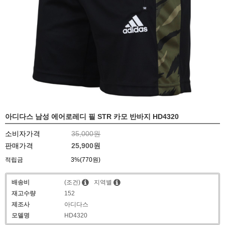
아디다스 남성 에어로레디 필 STR 카모 반바지 HD4320
소비자가격
35,000원
판매가격
25,900원
적립금
3%(770원)
배송비
(조건)
지역별
재고수량
152
제조사
아디다스
모델명
HD4320