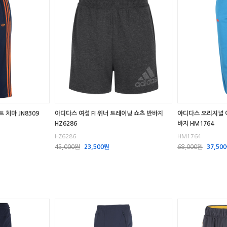
 치마 JN8309
아디다스 여성 FI 위너 트레이닝 쇼츠 반바지
아디다스 오리지널 
HZ6286
바지 HM1764
HZ6286
HM1764
45,000원
23,500원
68,000원
37,50