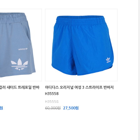
컬러 섀터드 트레포일 반바
아디다스 오리지널 여성 3 스트라이프 반바지
H35558
H35558
0원
60,000원
27,500원