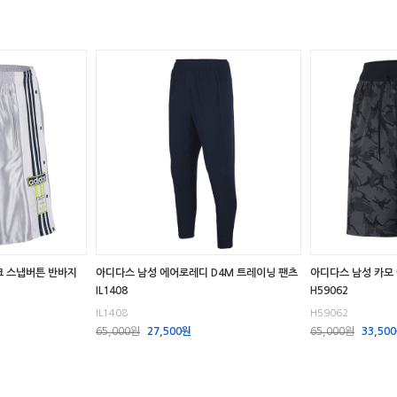
크 스냅버튼 반바지
아디다스 남성 에어로레디 D4M 트레이닝 팬츠
아디다스 남성 카모
IL1408
H59062
IL1408
H59062
65,000원
27,500원
65,000원
33,50