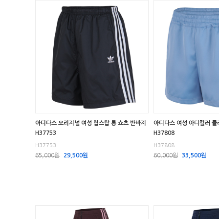
아디다스 오리지널 여성 립스탑 롱 쇼츠 반바지
아디다스 여성 아디컬러 클
H37753
H37808
H37753
H37808
65,000원
29,500원
60,000원
33,500원