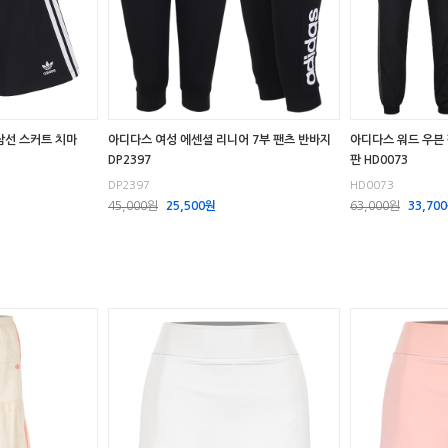
삼선 스커트 치마
아디다스 여성 에센셜 리니어 7부 팬츠 반바지
아디다스 워드 우븐
DP2397
판 HD0073
DP2397
HD0073
45,000원
25,500원
63,000원
33,70