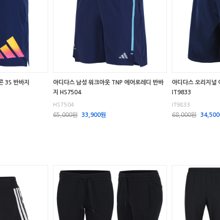
 3S 반바지
아디다스 남성 워크아웃 TNP 에어로레디 반바
아디다스 오리지널 
지 HS7504
IT9833
HS7504
IT9833
65,000원
33,900원
68,000원
34,50