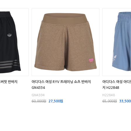
오버핏 반바지
아디다스 여성 RYV 트레이닝 쇼츠 반바지
아디다스 여성 아디
GN4334
지 H22848
GN4334
H22848
60,000원
27,500원
65,000원
33,50