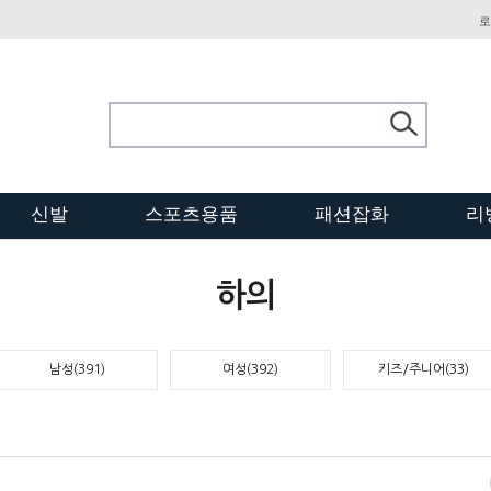
로
신발
스포츠용품
패션잡화
리
하의
남성(391)
여성(392)
키즈/주니어(33)