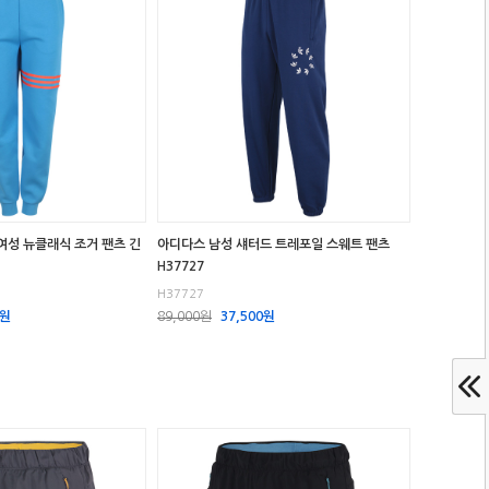
여성 뉴클래식 조거 팬츠 긴
아디다스 남성 섀터드 트레포일 스웨트 팬츠
H37727
H37727
0원
89,000원
37,500원