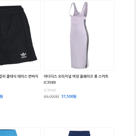
컬러 클래식 레이스 반바지
아디다스 오리지널 여성 올웨이즈 롱 스커트
IC3589
IC3589
0원
69,000원
37,500원