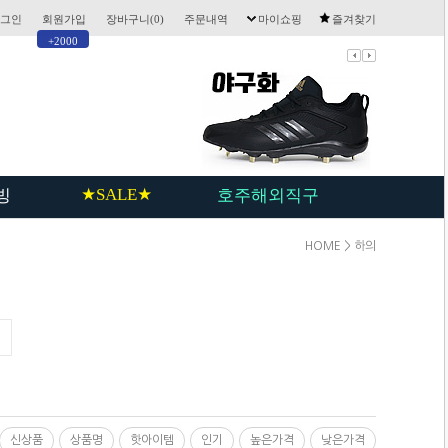
그인
회원가입
장바구니(
0
)
주문내역
마이쇼핑
즐겨찾기
+2000
★SALE★
빙
호주해외직구
HOME
>
하의
신상품
상품명
핫아이템
인기
높은가격
낮은가격