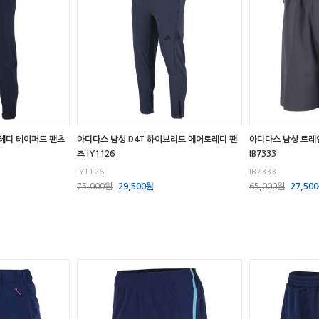
로레디 테이퍼드 팬츠
아디다스 남성 D4T 하이브리드 에어로레디 팬
아디다스 남성 트레인
츠 IY1126
IB7333
IY1126
IB7333
75,000원
29,500원
65,000원
27,50