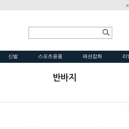
로
신발
스포츠용품
패션잡화
리
반바지