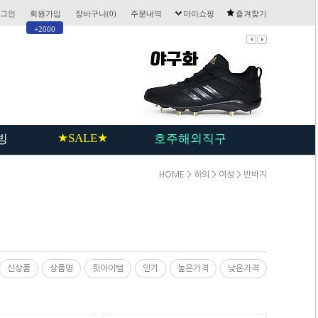
그인
회원가입
장바구니(
0
)
주문내역
마이쇼핑
즐겨찾기
+2000
★SALE★
빙
호주해외직구
HOME
>
하의
>
여성
>
반바지
신상품
상품명
핫아이템
인기
높은가격
낮은가격