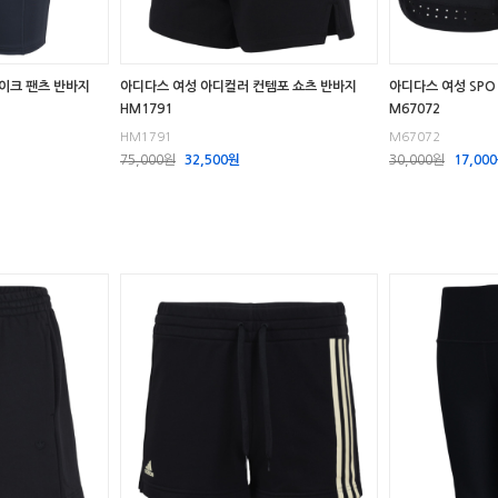
바이크 팬츠 반바지
아디다스 여성 아디컬러 컨템포 쇼츠 반바지
아디다스 여성 SPO
HM1791
M67072
HM1791
M67072
75,000원
32,500원
30,000원
17,00