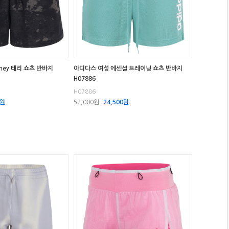
ney 테리 쇼츠 반바지
아디다스 여성 에센셜 트레이닝 쇼츠 반바지
H07886
H07886
0원
52,000원
24,500원