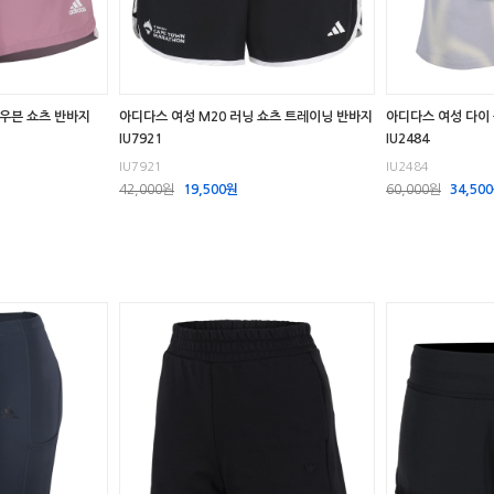
 우븐 쇼츠 반바지
아디다스 여성 M20 러닝 쇼츠 트레이닝 반바지
아디다스 여성 다이
IU7921
IU2484
IU7921
IU2484
42,000원
19,500원
60,000원
34,50