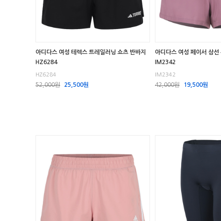
아디다스 여성 테렉스 트레일러닝 쇼츠 반바지
아디다스 여성 페이서 삼선
HZ6284
IM2342
HZ6284
IM2342
52,000원
25,500원
42,000원
19,500원