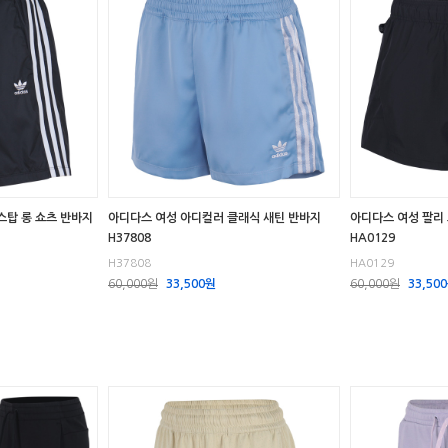
스탑 롱 쇼츠 반바지
아디다스 여성 아디컬러 클래식 새틴 반바지
아디다스 여성 팔리
H37808
HA0129
H37808
HA0129
60,000원
33,500원
60,000원
33,50