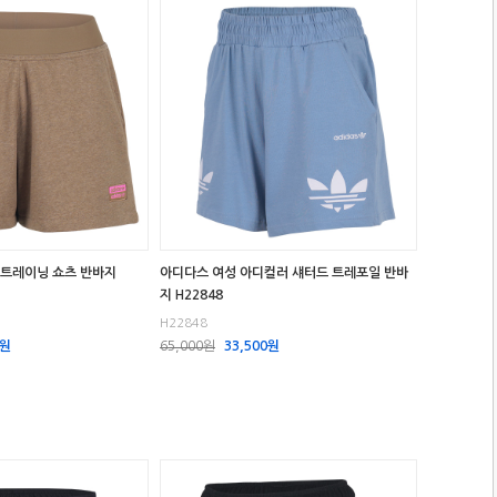
 트레이닝 쇼츠 반바지
아디다스 여성 아디컬러 섀터드 트레포일 반바
지 H22848
H22848
0원
65,000원
33,500원