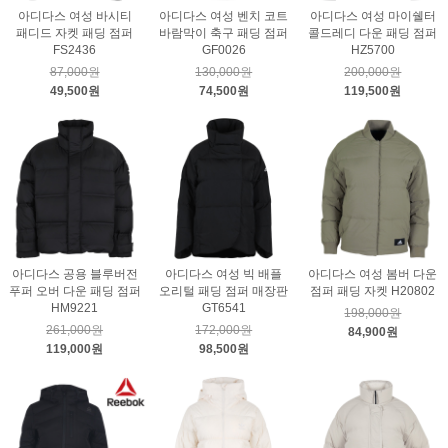
아디다스 여성 바시티
아디다스 여성 벤치 코트
아디다스 여성 마이쉘터
패디드 자켓 패딩 점퍼
바람막이 축구 패딩 점퍼
콜드레디 다운 패딩 점퍼
FS2436
GF0026
HZ5700
87,000원
130,000원
200,000원
49,500원
74,500원
119,500원
아디다스 공용 블루버전
아디다스 여성 빅 배플
아디다스 여성 봄버 다운
푸퍼 오버 다운 패딩 점퍼
오리털 패딩 점퍼 매장판
점퍼 패딩 자켓 H20802
HM9221
GT6541
198,000원
261,000원
172,000원
84,900원
119,000원
98,500원