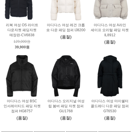
리복 여성 OS 라이트
아디다스 여성 레건 크롭
아디다스 여성 A라인
다운자켓 패딩자켓
숏 다운 패딩 점퍼 IJ8200
셰이프 오리털 패딩 자켓
매장판-CV6838
IL8912
(품절)
129,000원
(품절)
39,900원
아디다스 여성 BSC
아디다스 오리지널 여성
아디다스 여성 마이쉘터
인서레이티드 패딩 자켓
립 봄버 패딩 자켓 점퍼
콜드레디 다운 패딩 점퍼
점퍼 HG8757
GU1768
GT6530
(품절)
(품절)
(품절)