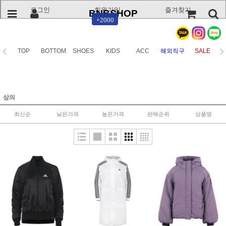
로그인
회원가입
즐겨찾기
BNBSHOP
+2000
TOP
BOTTOM
SHOES
KIDS
ACC
해외직구
SALE
상의
최신순
낮은가격
높은가격
판매순위
상품명