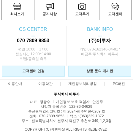
회사소개
공지사항
고객후기
고객센터
CS CENTER
BANK INFO
ㅡ
ㅡ
070-7809-9853
(주)이루자
평일 10:00 ~ 17:00
기업 078-162346-04-017
점심시간 12:00~14:00
예금주:주식회사 이루자
토/일/공휴일 휴무
고객센터 연결
상품 문의 게시판
이용안내
이용약관
개인정보처리방침
PC버전
주식회사 이루자
대표 : 정광수 ㅣ 개인정보 보호 책임자 : 안진주
사업자 등록번호 : 122-86-34629
통신판매업신고번호 : 제 2024-전주덕진-0269 호
전화 : 070-7809-9853 ㅣ 팩스 : (063)229-1372
주소 : 전북특별자치도 전주시 덕진구 추천로 349, 1,2,3층
COPYRIGHT(C)비앤비샵 ALL RIGHTS RESERVED.