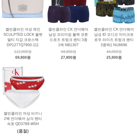
캘빈클라인 여성 체인
캘빈클라인 CK 언더웨어
캘빈클라인 CK 언더웨어
SCULPTED LOCK 월렛
남성 프리미엄 블랙 코튼
남성 ID 오디오 마이크로
멀티 지갑 크로스백
드로즈 트렁크 팬티 3종
로우 라이즈 트렁크 팬티
DP1277Q7900-111
1택 NB1307
3종택1 NU8696
112,000원
44,000원
44,000원
69,900원
27,900원
25,900원
캘빈클라인 여성 비키니
2팩 언더웨어 삼각 팬티
속옷 QD3789-W5H
(품절)