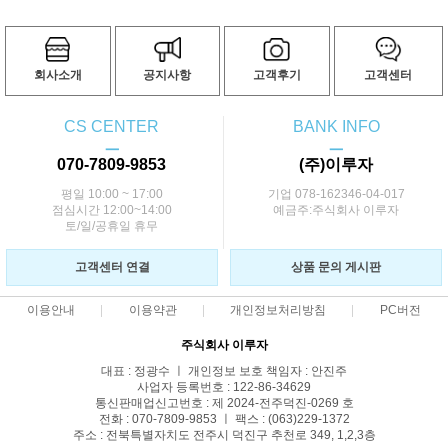
회사소개
공지사항
고객후기
고객센터
CS CENTER
BANK INFO
ㅡ
ㅡ
070-7809-9853
(주)이루자
평일 10:00 ~ 17:00
기업 078-162346-04-017
점심시간 12:00~14:00
예금주:주식회사 이루자
토/일/공휴일 휴무
고객센터 연결
상품 문의 게시판
이용안내
이용약관
개인정보처리방침
PC버전
주식회사 이루자
대표 : 정광수 ㅣ 개인정보 보호 책임자 : 안진주
사업자 등록번호 : 122-86-34629
통신판매업신고번호 : 제 2024-전주덕진-0269 호
전화 : 070-7809-9853 ㅣ 팩스 : (063)229-1372
주소 : 전북특별자치도 전주시 덕진구 추천로 349, 1,2,3층