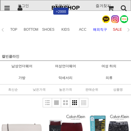
로그인
회원가입
즐겨찾기
BNBSHOP
+2000
TOP
BOTTOM
SHOES
KIDS
ACC
해외직구
SALE
캘빈클라인
남성언더웨어
여성언더웨어
여성 하의
가방
악세서리
의류
최신순
낮은가격
높은가격
판매순위
상품명