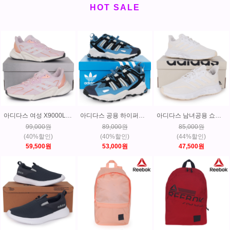
HOT SALE
아디다스 여성 X9000L2 러닝화 운동화 매장판 GY6055
아디다스 공용 하이퍼터프 트레킹 등산화 운동화 GW6756
아디다스 남녀공용 쇼더웨이2.0 러닝화 운동화 GY6346
99,000원
89,000원
85,000원
(40%할인)
(40%할인)
(44%할인)
59,500원
53,000원
47,500원