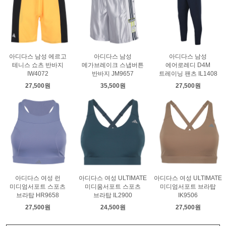
아디다스 남성 에르고
아디다스 남성
아디다스 남성
테니스 쇼츠 반바지
메가브레이크 스냅버튼
에어로레디 D4M
IW4072
반바지 JM9657
트레이닝 팬츠 IL1408
27,500원
35,500원
27,500원
아디다스 여성 런
아디다스 여성 ULTIMATE
아디다스 여성 ULTIMATE
미디엄서포트 스포츠
미디움서포트 스포츠
미디엄서포트 브라탑
브라탑 HR9658
브라탑 IL2900
IK9506
27,500원
24,500원
27,500원