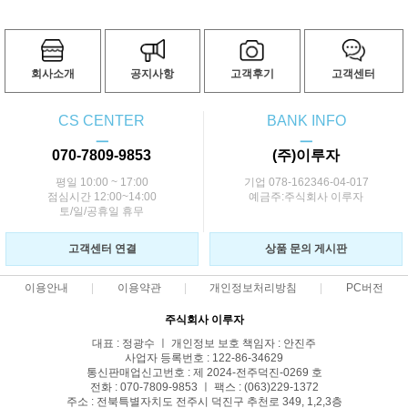
회사소개
공지사항
고객후기
고객센터
CS CENTER
BANK INFO
ㅡ
ㅡ
070-7809-9853
(주)이루자
평일 10:00 ~ 17:00
기업 078-162346-04-017
점심시간 12:00~14:00
예금주:주식회사 이루자
토/일/공휴일 휴무
고객센터 연결
상품 문의 게시판
이용안내
이용약관
개인정보처리방침
PC버전
주식회사 이루자
대표 : 정광수 ㅣ 개인정보 보호 책임자 : 안진주
사업자 등록번호 : 122-86-34629
통신판매업신고번호 : 제 2024-전주덕진-0269 호
전화 : 070-7809-9853 ㅣ 팩스 : (063)229-1372
주소 : 전북특별자치도 전주시 덕진구 추천로 349, 1,2,3층