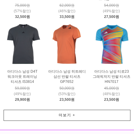
75,000원
62,000원
54,000원
(57%할인)
(46%할인)
(49%할인)
32,500원
33,500원
27,500원
아디다스 남성 D4T
아디다스 남성 히트레디
아디다스 남성 티로23
워크아웃 트레이닝
삼선 반팔 티셔츠
그래픽져지 반팔 티셔츠
티셔츠 IS3814
GP7652
HN7017
59,000원
50,000원
45,000원
(49%할인)
(53%할인)
(48%할인)
29,900원
23,500원
23,500원
더보기
+