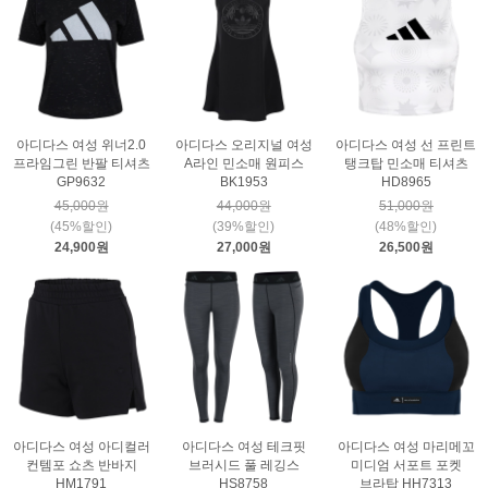
아디다스 여성 위너2.0
아디다스 오리지널 여성
아디다스 여성 선 프린트
프라임그린 반팔 티셔츠
A라인 민소매 원피스
탱크탑 민소매 티셔츠
GP9632
BK1953
HD8965
45,000원
44,000원
51,000원
(45%할인)
(39%할인)
(48%할인)
24,900원
27,000원
26,500원
아디다스 여성 아디컬러
아디다스 여성 테크핏
아디다스 여성 마리메꼬
컨템포 쇼츠 반바지
브러시드 풀 레깅스
미디엄 서포트 포켓
HM1791
HS8758
브라탑 HH7313