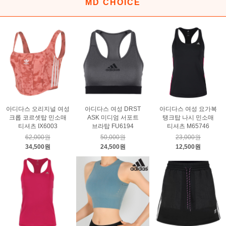
MD CHOICE
아디다스 오리지널 여성
아디다스 여성 DRST
아디다스 여성 요가복
크롭 코르셋탑 민소매
ASK 미디엄 서포트
탱크탑 나시 민소매
티셔츠 IX6003
브라탑 FU6194
티셔츠 M65746
62,000원
50,000원
23,000원
34,500원
24,500원
12,500원