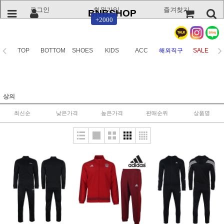
로그인
회원가입
즐겨찾기
BNBSHOP
+2000
TOP
BOTTOM
SHOES
KIDS
ACC
해외직구
SALE
상의
최신순
낮은가격
높은가격
판매순위
상품명