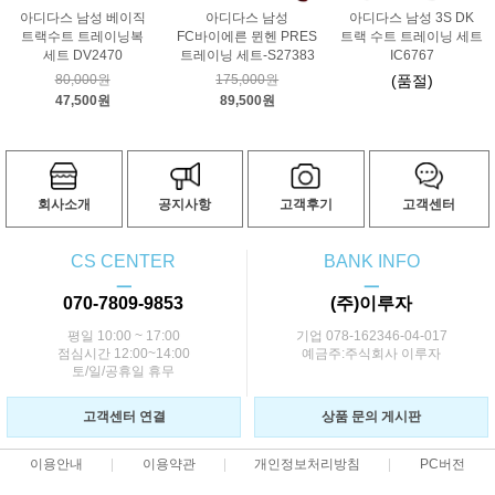
아디다스 남성 베이직
아디다스 남성
아디다스 남성 3S DK
트랙수트 트레이닝복
FC바이에른 뮌헨 PRES
트랙 수트 트레이닝 세트
세트 DV2470
트레이닝 세트-S27383
IC6767
80,000원
175,000원
(품절)
47,500원
89,500원
회사소개
공지사항
고객후기
고객센터
CS CENTER
BANK INFO
ㅡ
ㅡ
070-7809-9853
(주)이루자
평일 10:00 ~ 17:00
기업 078-162346-04-017
점심시간 12:00~14:00
예금주:주식회사 이루자
토/일/공휴일 휴무
고객센터 연결
상품 문의 게시판
이용안내
이용약관
개인정보처리방침
PC버전