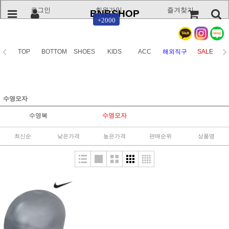
로그인
회원가입
즐겨찾기
BNBSHOP
+2000
TOP
BOTTOM
SHOES
KIDS
ACC
해외직구
SALE
수영모자
수영복
수영모자
최신순
낮은가격
높은가격
판매순위
상품명