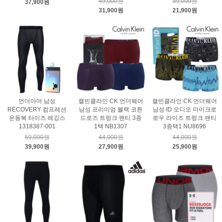
49,000원
39,000원
37,900원
31,900원
21,900원
언더아머 남성
캘빈클라인 CK 언더웨어
캘빈클라인 CK 언더웨어
RECOVERY 컴프레션
남성 프리미엄 블랙 코튼
남성 ID 오디오 마이크로
운동복 타이즈 레깅스
드로즈 트렁크 팬티 3종
로우 라이즈 트렁크 팬티
1318387-001
1택 NB1307
3종택1 NU8696
59,000원
44,000원
44,000원
39,900원
27,900원
25,900원