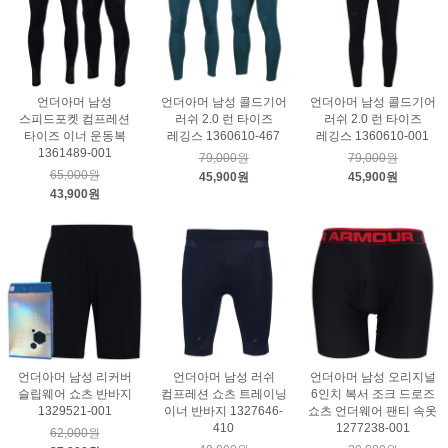
언더아머 남성
언더아머 남성 콜드기어
언더아머 남성 콜드기어
스피드포켓 컴프레션
러쉬 2.0 런 타이즈
러쉬 2.0 런 타이즈
타이즈 이너 운동복
레깅스 1360610-467
레깅스 1360610-001
1361489-001
79,000원
79,000원
65,000원
45,900원
45,900원
43,900원
언더아머 남성 리커버
언더아머 남성 러쉬
언더아머 남성 오리지널
슬립웨어 쇼츠 반바지
컴프레션 쇼츠 트레이닝
6인치 복서 조크 드로즈
1329521-001
이너 반바지 1327646-
쇼츠 언더웨어 팬티 속옷
410
1277238-001
62,000원