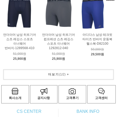
언더아머 남성 히트기어
언더아머 남성 히트기어
아디다스 남성 테크핏
쇼츠 레깅스 스포츠
컴프레션 쇼츠 레깅스
타이즈 반바지 운동복
이너웨어
스포츠 이너웨어
헬스복-D82100
반바지-1289568-410
1292812-040
59,000원
51,000원
51,000원
29,500원
25,900원
25,900원
더보기
(
1
/
2
)
+
회사소개
공지사항
고객후기
고객센터
CS CENTER
BANK INFO
ㅡ
ㅡ