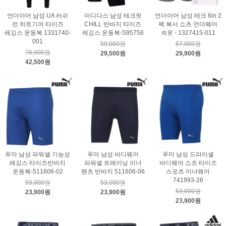
언더아머 남성 UA 러쉬
아디다스 남성 테크핏
언더아머 남성 테크 6in 2
런 히트기어 타이즈
CHILL 반바지 타이즈
팩 복서 쇼츠 언더웨어
레깅스 운동복 1331740-
레깅스 운동복-S95756
속옷 - 1327415-011
001
59,000원
67,000원
76,000원
29,500원
29,900원
42,500원
푸마 남성 파워셀 기능성
푸마 남성 바디웨어
푸마 남성 드라이셀
레깅스 타이즈반바지
파워셀 트레이닝 이너
바디웨어 쇼츠 타이즈
운동복-511606-02
팬츠 반바지 511606-06
스포츠 이너웨어
741993-26
59,000원
53,000원
53,000원
23,900원
23,900원
23,900원