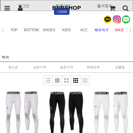
로그인
회원가입
즐겨찾기
BNBSHOP
+2000
TOP
BOTTOM
SHOES
KIDS
ACC
해외직구
SALE
하의
최신순
낮은가격
높은가격
판매순위
상품명