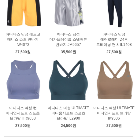
아디다스 남성 에르고
아디다스 남성
아디다스 남성
테니스 쇼츠 반바지
메가브레이크 스냅버튼
에어로레디 D4M
IW4072
반바지 JM9657
트레이닝 팬츠 IL1408
27,500원
35,500원
27,500원
아디다스 여성 런
아디다스 여성 ULTIMATE
아디다스 여성 ULTIMATE
미디엄서포트 스포츠
미디움서포트 스포츠
미디엄서포트 브라탑
브라탑 HR9658
브라탑 IL2900
IK9506
27,500원
24,500원
27,500원