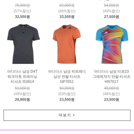
75,000원
62,000원
54,000원
(57%할인)
(46%할인)
(49%할인)
32,500원
33,500원
27,500원
아디다스 남성 D4T
아디다스 남성 히트레디
아디다스 남성 티로23
워크아웃 트레이닝
삼선 반팔 티셔츠
그래픽져지 반팔 티셔츠
티셔츠 IS3814
GP7652
HN7017
59,000원
50,000원
45,000원
(49%할인)
(53%할인)
(48%할인)
29,900원
23,500원
23,500원
더보기
+