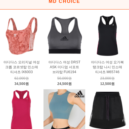
MD CHOICE
아디다스 오리지널 여성
아디다스 여성 DRST
아디다스 여성 요가복
크롭 코르셋탑 민소매
ASK 미디엄 서포트
탱크탑 나시 민소매
티셔츠 IX6003
브라탑 FU6194
티셔츠 M65746
62,000원
50,000원
23,000원
34,500원
24,500원
12,500원