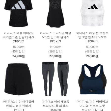
아디다스 여성 위너2.0
아디다스 오리지널 여성
아디다스 여성 선 프린트
프라임그린 반팔 티셔츠
A라인 민소매 원피스
탱크탑 민소매 티셔츠
GP9632
BK1953
HD8965
45,000원
44,000원
51,000원
(45%할인)
(39%할인)
(48%할인)
24,900원
27,000원
26,500원
아디다스 여성 아디컬러
아디다스 여성 테크핏
아디다스 여성 마리메꼬
컨템포 쇼츠 반바지
브러시드 풀 레깅스
미디엄 서포트 포켓
HM1791
HS8758
브라탑 HH7313