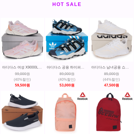
HOT SALE
아디다스 여성 X9000L2 러닝화 운동화 매장판 GY6055
아디다스 공용 하이퍼터프 트레킹 등산화 운동화 GW6756
아디다스 남녀공용 쇼더웨이2.0 러닝화 운동화 GY6346
99,000원
89,000원
85,000원
(40%할인)
(40%할인)
(44%할인)
59,500원
53,000원
47,500원