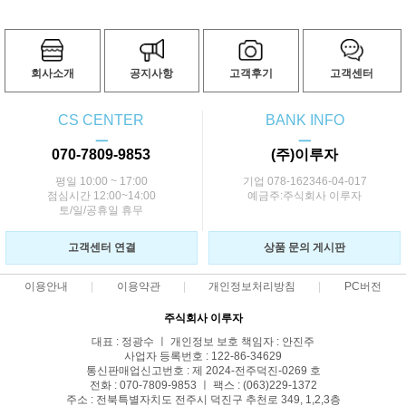
회사소개
공지사항
고객후기
고객센터
CS CENTER
BANK INFO
ㅡ
ㅡ
070-7809-9853
(주)이루자
평일 10:00 ~ 17:00
기업 078-162346-04-017
점심시간 12:00~14:00
예금주:주식회사 이루자
토/일/공휴일 휴무
고객센터 연결
상품 문의 게시판
이용안내
이용약관
개인정보처리방침
PC버전
주식회사 이루자
대표 : 정광수 ㅣ 개인정보 보호 책임자 : 안진주
사업자 등록번호 : 122-86-34629
통신판매업신고번호 : 제 2024-전주덕진-0269 호
전화 : 070-7809-9853 ㅣ 팩스 : (063)229-1372
주소 : 전북특별자치도 전주시 덕진구 추천로 349, 1,2,3층