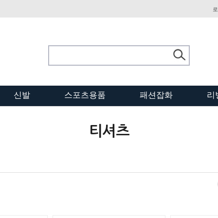
로
신발
스포츠용품
패션잡화
리
티셔츠