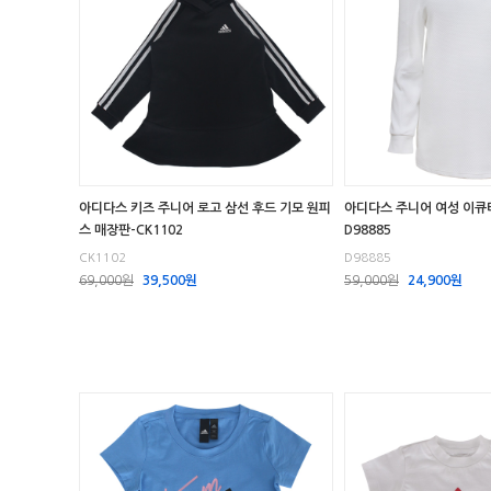
아디다스 키즈 주니어 로고 삼선 후드 기모 원피
아디다스 주니어 여성 이큐
스 매장판-CK1102
D98885
CK1102
D98885
69,000원
39,500원
59,000원
24,900원