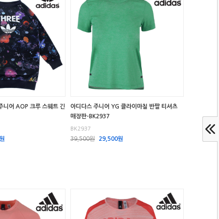
니어 AOP 크루 스웨트 긴
아디다스 주니어 YG 클라이마칠 반팔 티셔츠
매장판-BK2937
BK2937
0원
39,500원
29,500원