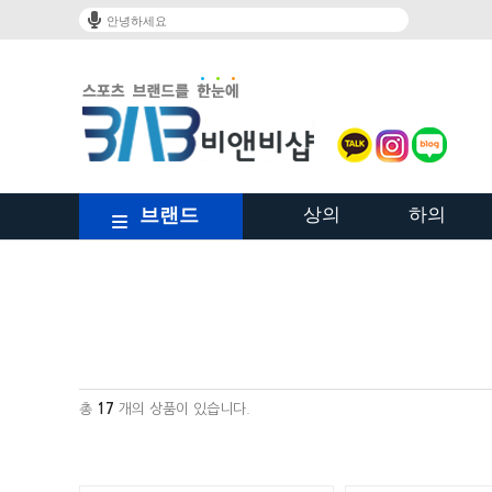
안녕하세요
브랜드
상의
하의
/shop/shopbrand.html?xcode=023&type=Y
총
17
개의 상품이 있습니다.