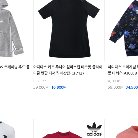
3S 트레이닝 후드 풀
아디다스 키즈 주니어 알파스킨 테크핏 클라이
아디다스 오리지널 주
마쿨 반팔 티셔츠 매장판-CF7127
팔 티셔츠-AJ0038
CF7127
AJ0038
39,000원
16,900원
59,000원
34,50