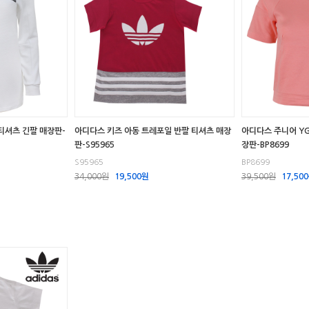
티셔츠 긴팔 매장판-
아디다스 키즈 아동 트레포일 반팔 티셔츠 매장
아디다스 주니어 YG
판-S95965
장판-BP8699
S95965
BP8699
34,000원
19,500원
39,500원
17,50