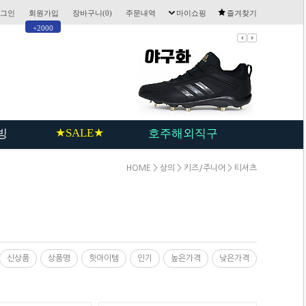
그인
회원가입
장바구니(
0
)
주문내역
마이쇼핑
즐겨찾기
+2000
★SALE★
빙
호주해외직구
HOME
>
상의
>
키즈/주니어
>
티셔츠
신상품
상품명
핫아이템
인기
높은가격
낮은가격