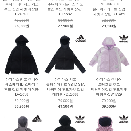
주니어 테이퍼드 기모
주니어 YB 플리스 기모
ZNE 후디 3.0
후드 집업 자켓 매장판-
풀집 후드 자켓 매장판 -
클라이마라이트 집업
FM0201
CF6582
자켓 매장판-DJ1489
49,000원
63,000원
52,000원
28,900원
27,900원
29,900원
아디다스 키즈 주니어
아디다스 키즈
아디다스 주니어
애슬레틱 ID 스타디움
클라이마히트 YB ID STA
트레포일 후드
후드 집업 자켓 매장판-
바람막이 후드자켓 집업
바람막이집업 후드자켓
DV1658
매장판 - DJ1688
매장판-CW4729
59,000원
79,000원
79,000원
33,900원
49,500원
39,500원