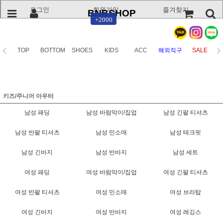
로그인
회원가입
즐겨찾기
BNBSHOP
+2000
TOP
BOTTOM
SHOES
KIDS
ACC
해외직구
SALE
키즈/주니어 아우터
남성 패딩
남성 바람막이/집업
남성 긴팔 티셔츠
남성 반팔 티셔츠
남성 민소매
남성 테크핏
남성 긴바지
남성 반바지
남성 세트
여성 패딩
여성 바람막이/집업
여성 긴팔 티셔츠
여성 반팔 티셔츠
여성 민소매
여성 브라탑
여성 긴바지
여성 반바지
여성 레깅스