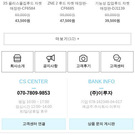
3S 플리스풀집후드 자켓
ZNE 2 후드 자켓 매장판-
기능성 집업후드 자켓
매장판-CF6584
CF6685
매장판-DJ1139
69,000원
99,000원
69,000원
43,500원
47,500원
39,500원
더보기
(
1
/
2
)
+
회사소개
공지사항
고객후기
고객센터
CS CENTER
BANK INFO
ㅡ
ㅡ
070-7809-9853
(주)이루자
평일 10:00 ~ 17:00
기업 078-162346-04-017
점심시간 12:00~14:00
예금주:주식회사 이루자
토/일/공휴일 휴무
고객센터 연결
상품 문의 게시판