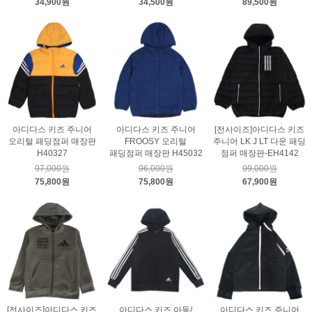
34,900원
34,500원
89,500원
아디다스 키즈 주니어
아디다스 키즈 주니어
[전사이즈]아디다스 키즈
오리털 패딩점퍼 매장판
FROOSY 오리털
주니어 LK J LT 다운 패딩
H40327
패딩점퍼 매장판 H45032
점퍼 매장판-EH4142
97,000원
96,000원
99,000원
75,800원
75,800원
67,900원
[전사이즈]아디다스 키즈
아디다스 키즈 아동/
아디다스 키즈 주니어