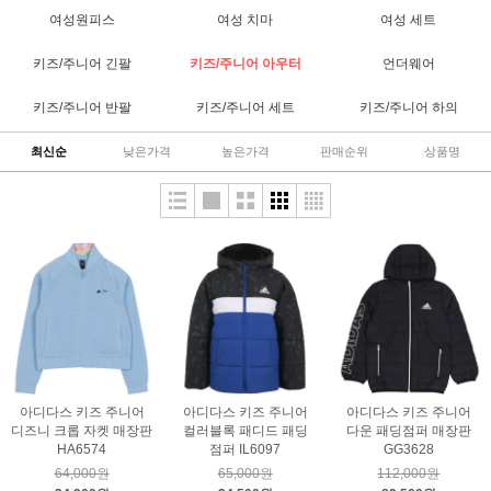
여성원피스
여성 치마
여성 세트
키즈/주니어 긴팔
키즈/주니어 아우터
언더웨어
키즈/주니어 반팔
키즈/주니어 세트
키즈/주니어 하의
최신순
낮은가격
높은가격
판매순위
상품명
아디다스 키즈 주니어
아디다스 키즈 주니어
아디다스 키즈 주니어
디즈니 크롭 자켓 매장판
컬러블록 패디드 패딩
다운 패딩점퍼 매장판
HA6574
점퍼 IL6097
GG3628
64,000원
65,000원
112,000원