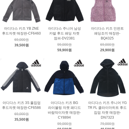
아디다스 키즈 YB ZNE
아디다스 주니어 남성
아디다스 키즈 인펀트
후드자켓 매장판-CF6460
카발 후드 패딩 자켓
패딩조끼 매장판-
점퍼-DV2381
BQ4325
69,000원
99,000원
69,000원
39,500원
59,900원
29,900원
아디다스 키즈 3S 풀집업
아디다스 키즈 BG
아디다스 키즈 주니어 YG
후드자켓 매장판-CF6586
라이블링 자켓 패디드
TR FL 클라이마히트 후드
바람막이자켓 매장판-
집업 자켓 매장판-
69,000원
CY8894
DN7323
35,500원
99,000원
79,000원