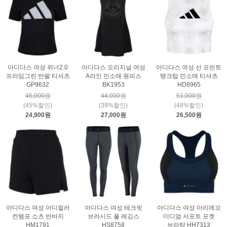
아디다스 여성 위너2.0
아디다스 오리지널 여성
아디다스 여성 선 프린트
프라임그린 반팔 티셔츠
A라인 민소매 원피스
탱크탑 민소매 티셔츠
GP9632
BK1953
HD8965
45,000원
44,000원
51,000원
(45%할인)
(39%할인)
(48%할인)
24,900원
27,000원
26,500원
아디다스 여성 아디컬러
아디다스 여성 테크핏
아디다스 여성 마리메꼬
컨템포 쇼츠 반바지
브러시드 풀 레깅스
미디엄 서포트 포켓
HM1791
HS8758
브라탑 HH7313