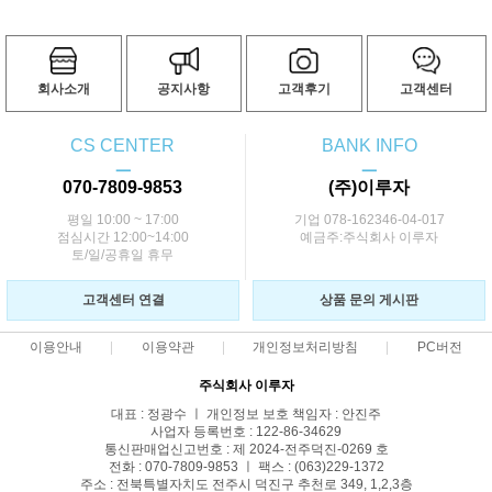
회사소개
공지사항
고객후기
고객센터
CS CENTER
BANK INFO
ㅡ
ㅡ
070-7809-9853
(주)이루자
평일 10:00 ~ 17:00
기업 078-162346-04-017
점심시간 12:00~14:00
예금주:주식회사 이루자
토/일/공휴일 휴무
고객센터 연결
상품 문의 게시판
이용안내
이용약관
개인정보처리방침
PC버전
주식회사 이루자
대표 : 정광수 ㅣ 개인정보 보호 책임자 : 안진주
사업자 등록번호 : 122-86-34629
통신판매업신고번호 : 제 2024-전주덕진-0269 호
전화 : 070-7809-9853 ㅣ 팩스 : (063)229-1372
주소 : 전북특별자치도 전주시 덕진구 추천로 349, 1,2,3층