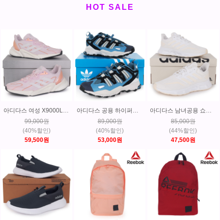
HOT SALE
아디다스 여성 X9000L2 러닝화 운동화 매장판 GY6055
아디다스 공용 하이퍼터프 트레킹 등산화 운동화 GW6756
아디다스 남녀공용 쇼더웨이2.0 러닝화 운동화 GY6346
99,000원
89,000원
85,000원
(40%할인)
(40%할인)
(44%할인)
59,500원
53,000원
47,500원