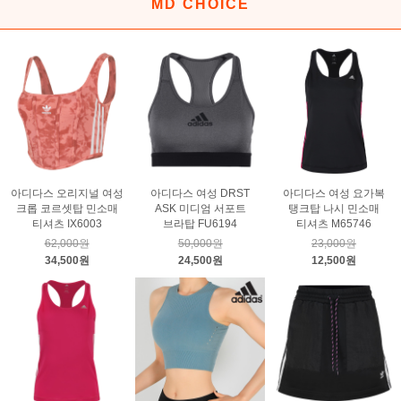
MD CHOICE
아디다스 오리지널 여성
아디다스 여성 DRST
아디다스 여성 요가복
크롭 코르셋탑 민소매
ASK 미디엄 서포트
탱크탑 나시 민소매
티셔츠 IX6003
브라탑 FU6194
티셔츠 M65746
62,000원
50,000원
23,000원
34,500원
24,500원
12,500원