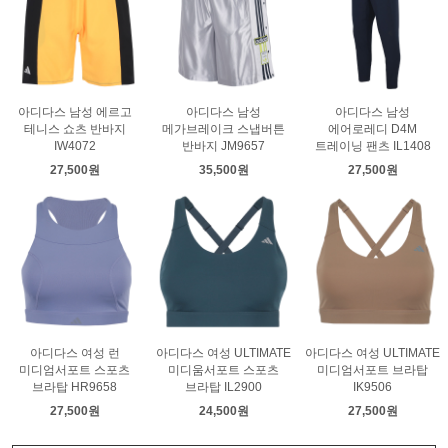
아디다스 남성 에르고
아디다스 남성
아디다스 남성
테니스 쇼츠 반바지
메가브레이크 스냅버튼
에어로레디 D4M
IW4072
반바지 JM9657
트레이닝 팬츠 IL1408
27,500원
35,500원
27,500원
아디다스 여성 런
아디다스 여성 ULTIMATE
아디다스 여성 ULTIMATE
미디엄서포트 스포츠
미디움서포트 스포츠
미디엄서포트 브라탑
브라탑 HR9658
브라탑 IL2900
IK9506
27,500원
24,500원
27,500원