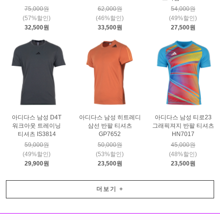
75,000원
62,000원
54,000원
(57%할인)
(46%할인)
(49%할인)
32,500원
33,500원
27,500원
아디다스 남성 D4T
아디다스 남성 히트레디
아디다스 남성 티로23
워크아웃 트레이닝
삼선 반팔 티셔츠
그래픽져지 반팔 티셔츠
티셔츠 IS3814
GP7652
HN7017
59,000원
50,000원
45,000원
(49%할인)
(53%할인)
(48%할인)
29,900원
23,500원
23,500원
더보기
+