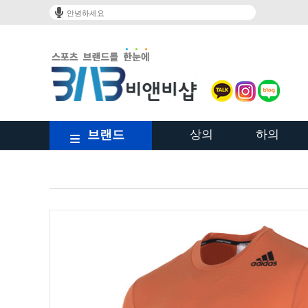
안녕하세요
브랜드
상의
하의
/shop/shopbrand.html?xcode=023&type=Y