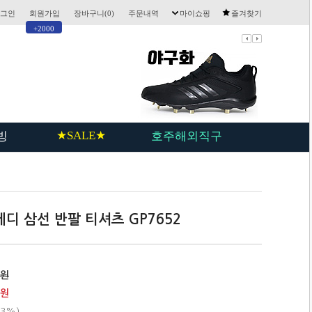
그인
회원가입
장바구니(
0
)
주문내역
마이쇼핑
즐겨찾기
+2000
★SALE★
빙
호주해외직구
디 삼선 반팔 티셔츠 GP7652
0원
0원
(3%)