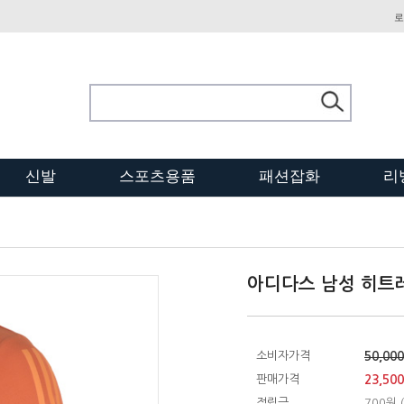
로
신발
스포츠용품
패션잡화
리
아디다스 남성 히트레
소비자가격
50,00
판매가격
23,50
적립금
700원 