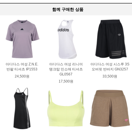
함께 구매한 상품
아디다스 여성 Z.N.E.
아디다스 여성 리니어
아디다스 여성 시스루 3S
반팔 티셔츠 IP1553
탱크탑 민소매 티셔츠
오버핏 반바지 GN3257
GL0567
24,500원
33,500원
17,500원