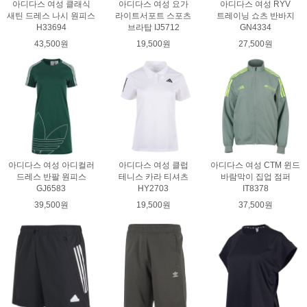
아디다스 여성 클래식
아디다스 여성 요가
아디다스 여성 RYV
새틴 드레스 나시 원피스
라이트서포트 스포츠
트레이닝 쇼츠 반바지
H33694
브라탑 IJ5712
GN4334
43,500원
19,500원
27,500원
아디다스 여성 아디컬러
아디다스 여성 클럽
아디다스 여성 CTM 윈드
드레스 반팔 원피스
테니스 카라 티셔츠
바람막이 집업 점퍼
GJ6583
HY2703
IT8378
39,500원
19,500원
37,500원