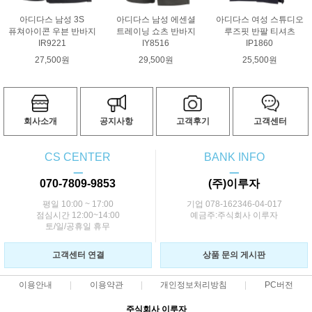
아디다스 남성 3S
아디다스 남성 에센셜
아디다스 여성 스튜디오
퓨쳐아이콘 우븐 반바지
트레이닝 쇼츠 반바지
루즈핏 반팔 티셔츠
IR9221
IY8516
IP1860
27,500원
29,500원
25,500원
회사소개
공지사항
고객후기
고객센터
CS CENTER
BANK INFO
ㅡ
ㅡ
070-7809-9853
(주)이루자
평일 10:00 ~ 17:00
기업 078-162346-04-017
점심시간 12:00~14:00
예금주:주식회사 이루자
토/일/공휴일 휴무
고객센터 연결
상품 문의 게시판
이용안내
이용약관
개인정보처리방침
PC버전
주식회사 이루자