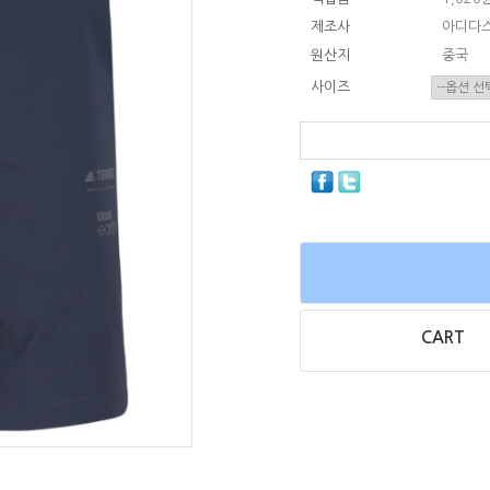
제조사
아디다
원산지
중국
사이즈
CART