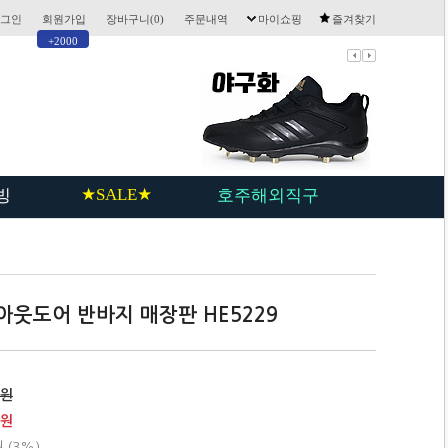
그인
회원가입
장바구니(
0
)
주문내역
마이쇼핑
즐겨찾기
+2000
★SALE★
빙
호주해외직구
 아웃도어 반바지 매장판 HE5229
0원
0원
원 (3%)