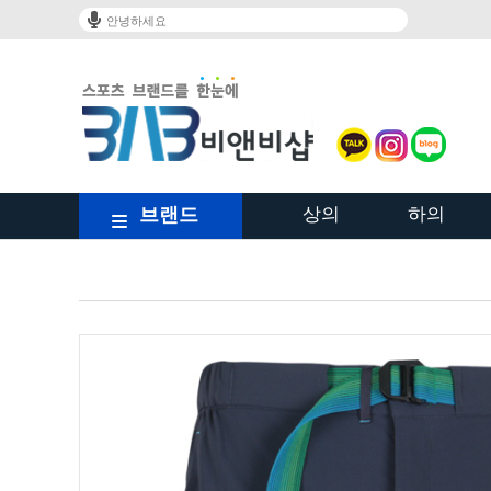
안녕하세요
브랜드
상의
하의
/shop/shopbrand.html?xcode=023&type=Y