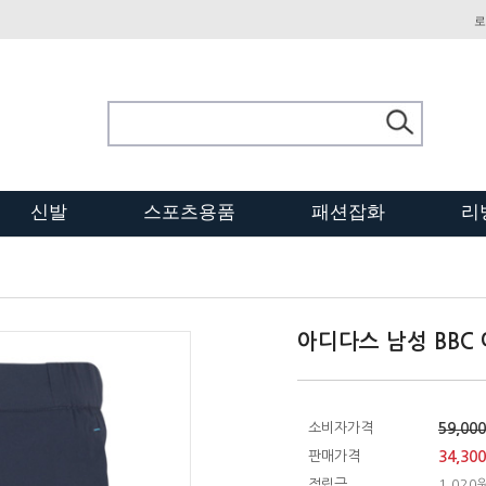
로
신발
스포츠용품
패션잡화
리
아디다스 남성 BBC
소비자가격
59,00
판매가격
34,30
적립금
1,020