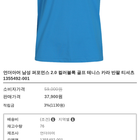
언더아머 남성 퍼포먼스 2.0 컬러블록 골프 테니스 카라 반팔 티셔츠
1355492-001
소비자가격
59,000원
판매가격
37,900원
적립금
3%(1130원)
배송비
(조건)
지역별
재고수량
76
제조사
언더아머