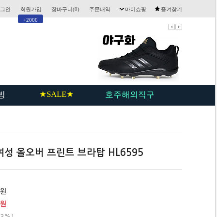
그인
회원가입
장바구니(
0
)
주문내역
마이쇼핑
즐겨찾기
+2000
★SALE★
빙
호주해외직구
성 올오버 프린트 브라탑 HL6595
0원
0원
(3%)