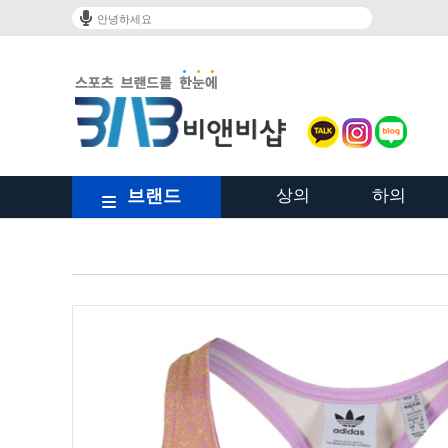
안녕하세요
브랜드
상의
하의
/shop/shopbrand.html?xcode=023&type=Y