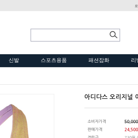
로
신발
스포츠용품
패션잡화
리
아디다스 오리지널 여
소비자가격
50,00
판매가격
24,50
적립금
730원 